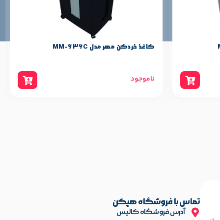
۱۵ برگ A4
۲.۵ متر در دقیقه
کاغذ خردکن مهر مدل MM-350C
ندارد
31,000,000
تومان
۲۸ لیتر
۲۱ کیلوگرم
تماس با فروشگاه هپکن
آدرس فروشگاه کالیس