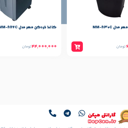
۲۰ برگ A4
۳ متر در دقیقه
دل MM-886C
کاغذ خردکن مهر مدل MM-636C
دارد (ورودی جداگانه)
ناموجود
تومان
۳۴ لیتر
۲۳ کیلوگرم
سیب به دستگاه.
ر.
.