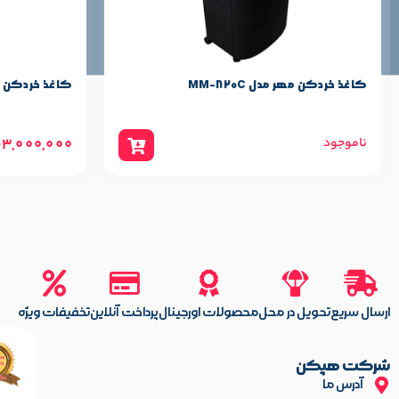
ظرفیت ورودی کاغذ
سرعت برش
کاغذ خردکن مهر مدل MM-830C
کاغذ خردکن مهر م
قابلیت خرد کردن CD و DVD
44,000,000
63,000,000
تومان
حجم مخزن
وزن
🔔 نکات مهم در استفاده از کاغذ خردکن 860C
⚠️
توقف خودکار هنگام گیر کردن کاغذ
:
برای جلوگیری از آ
🔥
محافظ حرارتی فعال
:
برای جلوگیری از داغ شدن بیش از حد موتو
ارسال سریع
تحویل در محل
محصولات اورجینال
پرداخت آنلاین
تخفیفات ویژه
📄
ورودی جداگانه برای CD و DVD
:
برای خرد کردن رسانه‌های نوری
شرکت هپکن
🧹
ظرفیت مخزن ۳۴ لیتر
:
برای کاهش نیاز به تخلیه مکرر.
آدرس ما
🛠️
نظافت منظم تیغه‌ها
:
برای حفظ عملکرد بهینه دستگاه.