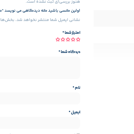
هنوز بررسی‌ای ثبت نشده است.
اولین کسی باشید که دیدگاهی می نویسد “کاغذ خر
نشانی ایمیل شما منتشر نخواهد شد.
بخش‌های 
امتیاز شما
*
دیدگاه شما
*
مشخصات
نام
*
پودری (۴۰×۳.۸ میلی‌متر)
ایمیل
*
تا ۲۰ برگ A4 به صورت همزمان
ایه محصول
مشخصات پایه محصول
۳ متر در دقیقه
Mehr
برند: