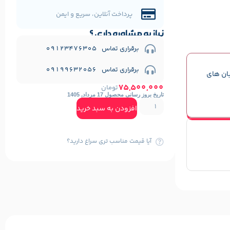
پرداخت آنلاین، سریع و ایمن
نیاز به مشاوره داری ؟
برقراری تماس 09123476305
برقراری تماس 09199632056
بان های
75,500,000
تومان
تاریخ بروز رسانی محصول 17 مرداد, 1405
افزودن به سبد خرید
آیا قیمت مناسب تری سراغ دارید؟