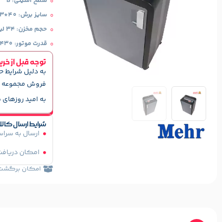
سطح امنیتی: B
سایز برش: 40*3 میلی متر
حجم مخزن: 34 لیتر
قدرت موتور: 430 وات
توجه قبل از خری
به دلیل شرایط ح
فروش مجموعه ه
به امید روزهای ب
شرایط ارسال کالا
ارسال به سرا
امکان دریافت
امکان برگشت کا