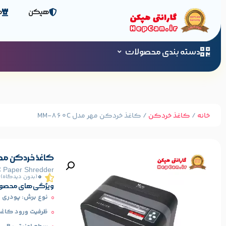
هپکن
ص
دسته بندی محصولات
خانه
/
کاغذ خردکن
/ کاغذ خردکن مهر مدل MM-860C
کاغذ خردکن مهر مدل
 Paper Shredder
0
(بدون دیدگاه)
ویژگی های محصو
نوع برش: پودری
ظرفیت ورود کاغذ: 20 ب