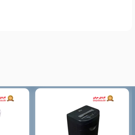
34 لیتر
💿 قابلیت خرد کردن CD و DVD
قدرت موتور
430 وات
🔒 سطح امنیتی
ورودی جداگانه CD و کاغذ
دارد
🧠 قدرت موتور
محافظ حرارتی موتور
دارد
🛢️ حجم مخزن
🧊 کارکرد بدون وقفه
محافظ حرارتی موتور
سایر مشخصات
قابلیت خرد کردن : CD، کارت اعتباری
🔄 محافظ حرارتی
📊
مقایسه با کاغذ خردکن
مهر مدل MM-820C
ویژگی
نوع برش