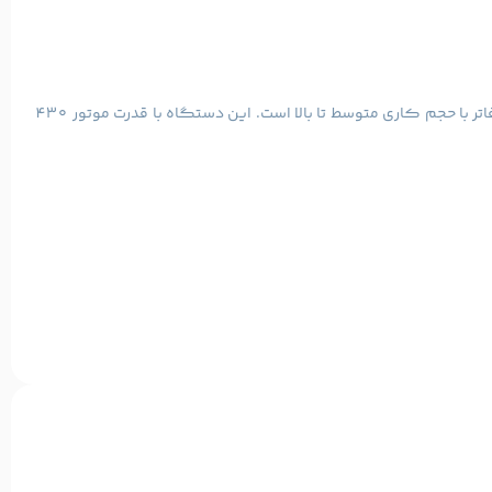
، ظرفیت ورودی ۲۰ برگ، و قابلیت خرد کردن CD و DVD، انتخابی ایده‌آل برای دفاتر با حجم کاری متوسط تا بالا است. این دستگاه با قدرت موتور ۴۳۰