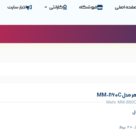
فحه اصلی
فروشگاه
گارانتی
اخبار سایت
 MM-860C
Mehr MM-860C
ل
رگ