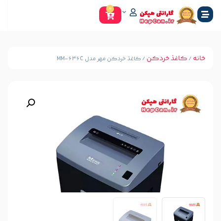
0
دکن
/ کاغذ خردکن مهر مدل MM-636C