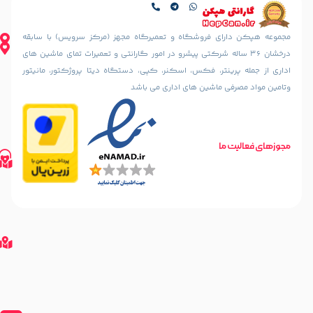
کوچه
تهران،
دهقانی
ایرانشهر
نیا
شمالی، بعد
ای فروشگاه و تعمیرگاه مجهز (مرکز سرویس) با سابقه
(خسرو
از چهارراه
36 ساله شرکتی پیشرو در امور گارانتی و تعمیرات تمای ماشین های
سابق)
آذرشهر،
ینتر، فکس، اسکنر، کپی، دستگاه دیتا پروژکتور، مانیتور
رو به رو
نبش
مسجد
 ماشین های اداری می باشد
کوچه
الرحمن
سمندریان،
پلاک
پلاک 187
10
مسیریابی
تلفن های تماس
طبقه
ما
مسیریابی
02188842888
اول
با
02188835800
واحد 2
02188316507
گوگل
مسیریابی
مپ
مسیریابی
با
گوگل
مپ
مسیریابی
با نشان
مسیریابی
با Waze