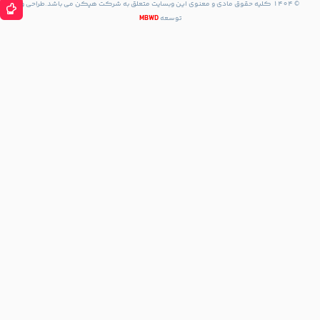
حقوق مادی و معنوی این وبسایت متعلق به شرکت هپکن می باشد.طراحی و
توسعه
MBWD