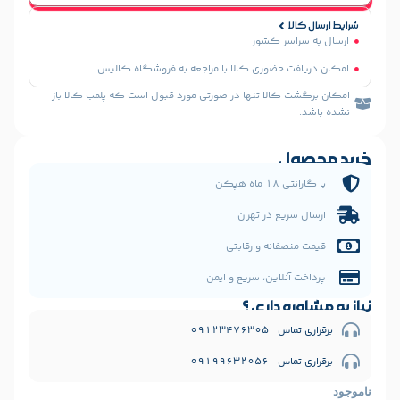
سر کشور
 حضوری کالا با مراجعه به فروشگاه کالیس
الا تنها در صورتی مورد قبول است که پلمب کالا باز
ل
 هپکن
یع در تهران
فانه و رقابتی
نلاین، سریع و ایمن
 داری ؟
09123476
09199632