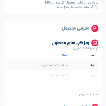
1 مرداد, 1405
ب تری سراغ دارید؟
 محصول
‌های محصول
لی
Mehr
368×268×585 میلی‌متر
13.2 کیلوگرم
پودری
2×10 میلی متر
1