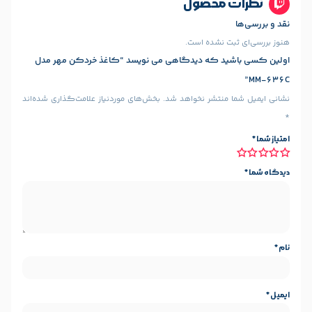
محصول
8 برگ
 نشده است.
د که دیدگاهی می نویسد “کاغذ خردکن مهر مدل
220 میلی متر
ی
22 لیتر
منتشر نخواهد شد.
بخش‌های موردنیاز علامت‌گذاری شده‌اند
160 وات
داگانه CD
دارد
دارد
ر
محافظ حرارتی موتور
قابلیت خرد کردن : CD، کارت اعتباری