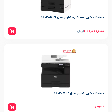
ه شارپ مدل BP-20M31
مان
 BP-20M22