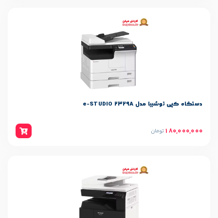
e-STUDIO 2329
ان