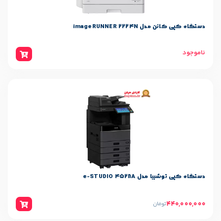
imageRUNNER 
e-STUDIO 4528
ان