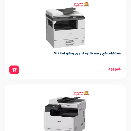
ه لیزری ریکو M 2701