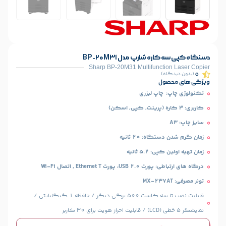
 شارپ مدل BP-20M31
Sharp BP-20M31 Multifunct
)
ل
اپ لیزری
: 20 ثانیه
5. ثانیه
Ethernet  , اتصال Wi-Fi
قابلیت نصب تا سه کاست 500 برگی دیگر / حافظه 1 گیگابایتی /