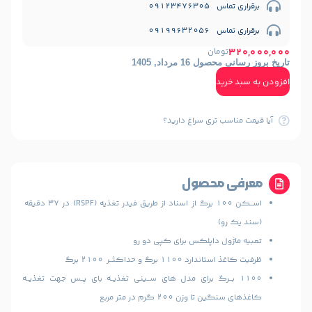
09123476
09199632
ومان
1 مرداد, 1405
ید
ب تری سراغ دارید؟
 محصول
اﺳــﮑﻦ 100 ﺑﺮگ از اﺳﻨﺎد از ﻃﺮﯾﻖ ﻓﯿﺪر ﺗﻐﺬﯾﻪ (RSPF) در 37 دﻗﯿﻘﻪ
و)
ول داﭘﻠﮑﺲ ﺑﺮاى ﮐﭙﻰ دو رو
110 برگ و ﺣﺪاﮐﺜــﺮ 2100 ﺑﺮگ
 ﺑــﺮگ ﺑﺮاى ﻣﺪل ﻫﺎى ﺳــﯿﻨﻰ ﺗﻐﺬﯾــﻪ ﺑﺎى ﭘــﺲ ﺟﻬﺖ ﺗﻐﺬﯾــﻪ
 وزن 200 ﮔﺮم در ﻣﺘﺮ ﻣﺮﺑﻊ