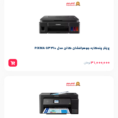
فشان کانن مدل PIXMA G3410
ن