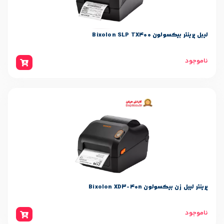
Bixolon 
Bixolon XD3-