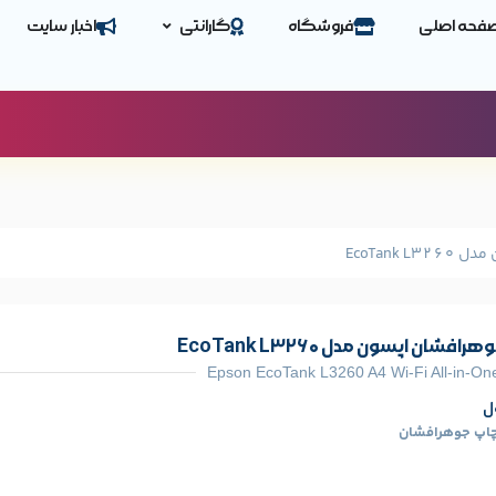
فحه اصلی
فروشگاه
گارانتی
اخبار سایت
EcoTank
فشان اپسون مدل EcoTank L3260
Epson EcoTank L3260 A4 Wi-Fi All-in-One
ل
اپ جوهرافشان