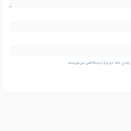
مشخصات پایه محصول
چاپ لیزری
سکن، کپی،
چهار کاره (پرینت، اسکن، کپی،
ی زمانی که دوباره دیدگاهی می‌نویسم.
فکس)
فکس)
A4-A5
سایز چاپ:
رنگی
نوع چاپ:
Canon
برند: