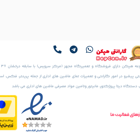
نوع اسکنر: Flatbed (تخت), تکنولوژی اسکن: CIS, سرعت
د: 11 ثانیه برای هر برگ سیاه و
د: 7.7 عکس در دقیقه, رزولوشن
مجموعه هپ
 پیشرو در امور گارانتی و تعمیرات تمای ماشین های اداری از جمله پرینتر، فکس، اس
دستگاه دیتا پروژکتور، مانیتور وتامین مواد مصرفی ماشین های اداری می باشد
های فعالیت ما