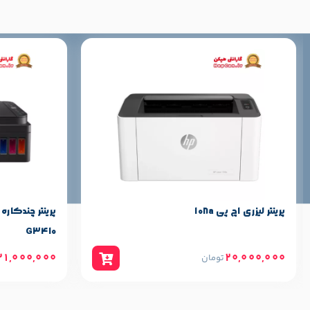
جوهر مشکی » 8000 برگ
کارکرد جوهر
جوهر رنگی » 6500 برگ
رزولوشن چاپ(dpi)
5,760×1,440 dpi
رنگی: 15 صفحه در دقیقه
سرعت چاپ
سیاه و سفید: 33 برگ در دقیقه
20 برگ کاغذ مخصوص عکس
ظرفیت ورودی کاغذ
100 برگ کاغذ استاندارد (گراماژ 80)
پرینتر لیزری اچ پی 108a
مناسب برای
خانگی
G3410
31,000,000
20,000,000
تومان
Epson iPrint – Epson Smart Panel
سایر مشخصات
USB 2.0 – Wi-Fi, Wi-Fi Direct