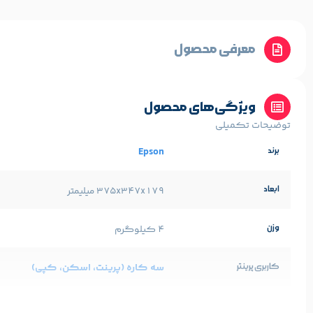
معرفی محصول
ویژگی‌های محصول
توضیحات تکمیلی
Epson
برند
ابعاد
375‎x347x179 میلیمتر
وزن
4 کیلوگرم
سه کاره (پرینت، اسکن، کپی)
کاربری پرینتر
چاپ جوهرافشان
تکنولوژی چاپ