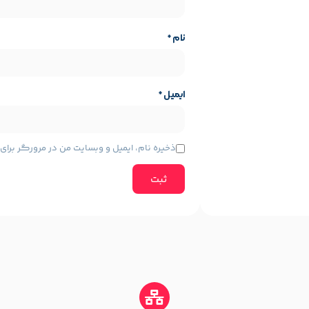
نام
*
ایمیل
*
ایه محصول
مشخصات پایه محصول
هرافشان
چاپ لیزری
ه (پرینت، اسکن، کپی)
چهار کاره (پرینت، ا
ذخیره نام، ایمیل و وبسایت من در مرورگر برا
A4-A5
:
رنگی
A4-A5
سایز چاپ:
رنگی
نوع چاپ:
Canon
برند: