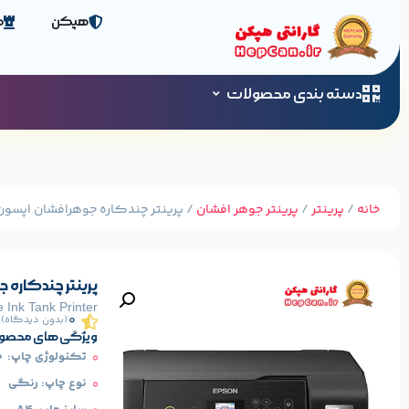
هپکن
ص
دسته بندی محصولات
خانه
/
پرینتر
/
پرینتر جوهر افشان
/ پرینتر چندکاره جوهرافشان اپسون مدل  L3260
پرینتر چندکاره جوهرا
 Ink Tank Printer
0
(بدون دیدگاه)
ویژگی های محصو
تکنولوژی چاپ: چ
نوع چاپ: رنگی