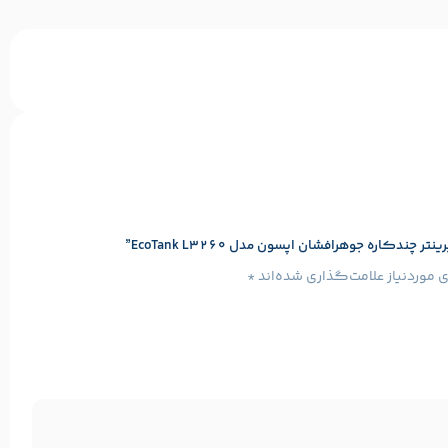
اره جوهرافشان اپسون مدل EcoTank L3260”
موردنیاز علامت‌گذاری شده‌اند
*