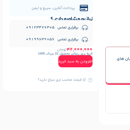
پرداخت آنلاین، سریع و ایمن
نیاز به مشاوره داری ؟
برقراری تماس 09123476305
برقراری تماس 09199632056
42,000,000
تومان
تاریخ بروز رسانی محصول 15 مرداد, 1405
بان های
افزودن به سبد خرید
آیا قیمت مناسب تری سراغ دارید؟