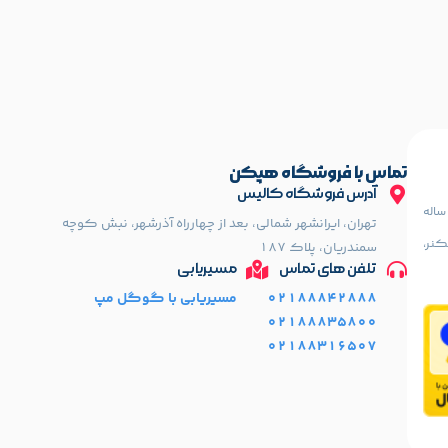
تماس با فروشگاه هپکن
آدرس فروشگاه کالیس
کن دارای فروشگاه و تعمیرگاه مجهز (مرکز سرویس) با سابقه درخشان 36 ساله
تهران، ایرانشهر شمالی، بعد از چهارراه آذرشهر، نبش کوچه
کنر،
سمندریان، پلاک 187
تلفن های تماس
مسیریابی
02188842888
مسیریابی با گوگل مپ
02188835800
02188316507