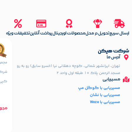
اسکن رنگی: 32 ثانیه برای هر برگ رنگی
مشخصات اسکنر
سرعت اسکن سیاه و سفی
سفید
ارسال سریع
تحویل در محل
محصولات اورجینال
پرداخت آنلاین
تخفیفات ویژه
سرعت کپی سیاه و سفی
مشخصات کپی
کپی: 600×600 dpi, تعداد کپی متوالی: 20 برگ
شرکت هپکن
آدرس ما
تهران، ایرانشهر شمالی، کوچه دهقانی نیا (خسرو سابق) رو به رو
شرکتی
مسجد الرحمن پلاک 10 طبقه اول واحد 2
مسیریابی
کپی، 
مسیریابی با گوگل مپ
مسیریابی با نشان
مسیریابی با Waze
مجوز