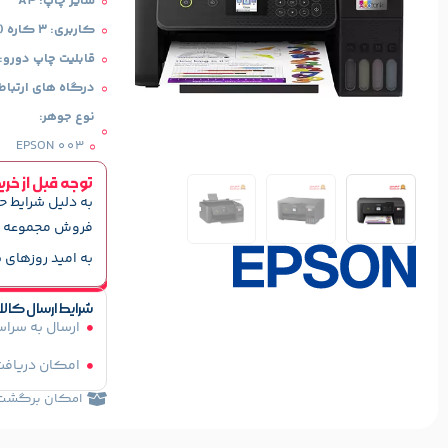
سایز چاپ: A4
کاربری: 3 کاره (پرینت، اسکن، کپی)
قابلیت چاپ دورو: 
درگاه های ارتباط
نوع جوهر:
EPSON 003
توجه قبل از خری
به دلیل شرایط ح
فروش مجموعه ه
به امید روزهای ب
شرایط ارسال کالا
ارسال به سرا
امکان دریافت
امکان برگشت کا