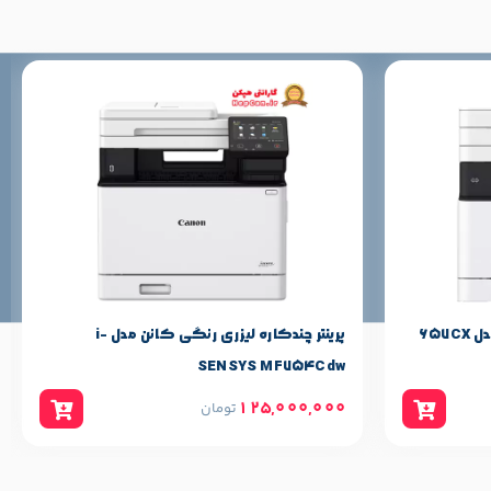
657
پرینتر چندکاره لیزری رنگی کانن مدل i-
SENSYS MF754Cdw
125,000,000
تومان