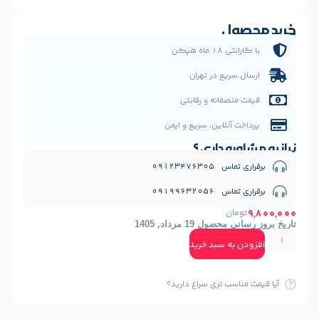
ل
 هپکن
یع در تهران
فانه و رقابتی
نلاین، سریع و ایمن
 داری ؟
09123476
09199632
ن
1 مرداد, 1405
ه سبد خرید
ب تری سراغ دارید؟