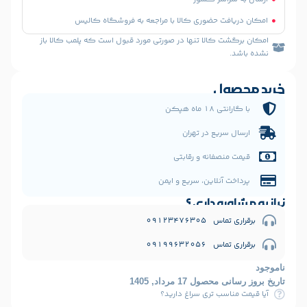
 حضوری کالا با مراجعه به فروشگاه کالیس
الا تنها در صورتی مورد قبول است که پلمب کالا باز
ل
 هپکن
یع در تهران
فانه و رقابتی
نلاین، سریع و ایمن
 داری ؟
09123476
09199632
1 مرداد, 1405
ب تری سراغ دارید؟