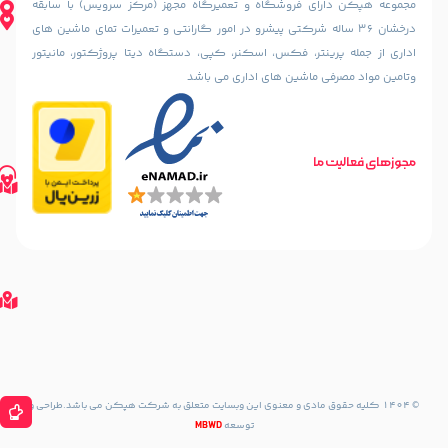
ای فروشگاه و تعمیرگاه مجهز (مرکز سرویس) با سابقه
(خسرو
از چهارراه
36 ساله شرکتی پیشرو در امور گارانتی و تعمیرات تمای ماشین های
سابق)
آذرشهر،
ینتر، فکس، اسکنر، کپی، دستگاه دیتا پروژکتور، مانیتور
رو به رو
نبش
مسجد
 ماشین های اداری می باشد
کوچه
الرحمن
سمندریان،
پلاک
پلاک 187
10
مسیریابی
تلفن های تماس
طبقه
ما
مسیریابی
02188842888
اول
با
02188835800
واحد 2
02188316507
گوگل
مسیریابی
مپ
مسیریابی
با
گوگل
مپ
مسیریابی
با نشان
مسیریابی
با Waze
حقوق مادی و معنوی این وبسایت متعلق به شرکت هپکن می باشد.طراحی و
توسعه
MBWD