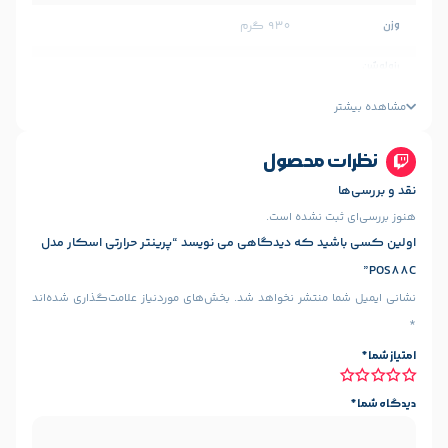
۹۳۰ گرم
203 dpi
۲۰۰ میلیمتر در ثانیه
محصول
۸۰ میلی متر
80 میلی‌متر
 نشده است.
 که دیدگاهی می نویسد “پرینتر حرارتی اسکار مدل
۲۴ ولت ۱.۵ آمپر
ش
منتشر نخواهد شد.
بخش‌های موردنیاز علامت‌گذاری شده‌اند
1.5 میلیون برش
پورت Ethernet
پورت USB 2.0
,
اقلام همراه: كاغذ تست، كابل USB، آداپتور
درگاه اتصال به کشوی پول