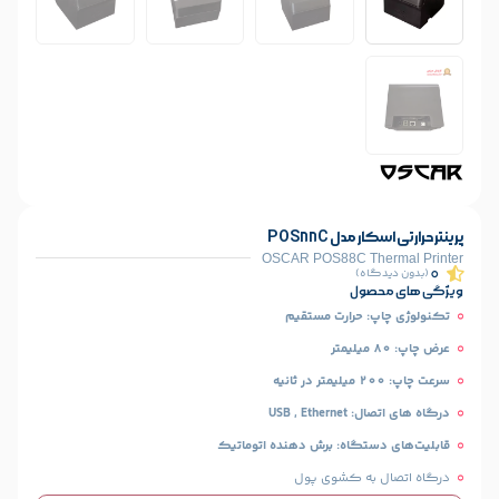
 POS88C
OSCAR POS88C T
)
ل
حرارت مستقیم
USB 
اه:‌ برش دهنده اتوماتیک
ه کشوی پول