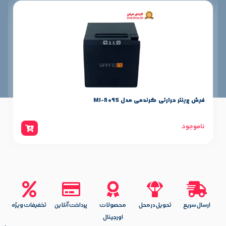
 گرندمی مدل MI-809S
فیش پرینتر گرندمی مدل 230SN
12,500,000
تومان
یل در محل
محصولات
پرداخت آنلاین
تخفیفات ویژه
اورجینال