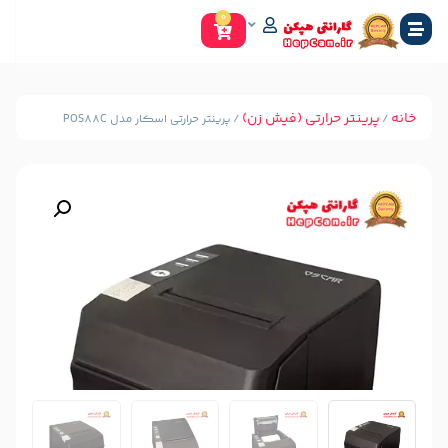
0
ارتی (فیش زن)
/ پرینتر حرارتی اسکار مدل POS88C