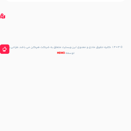
با
گوگل
مپ
مسیریابی
با نشان
مسیریابی
با Waze
حقوق مادی و معنوی این وبسایت متعلق به شرکت هپکن می باشد.طراحی و
توسعه
MBWD