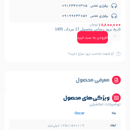
09123476
09199632
مان
1 مرداد, 1405
ه سبد خرید
ب تری سراغ دارید؟
 محصول
‌های محصول
لی
Oscar
۱۱۹×۱۵۰×۱۷۵ میلی‌لیتر