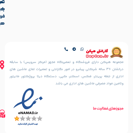
تماس
شرکت
با
هپکن
آدرس
فروشگاه
ما
هپکن
تهران،
آدرس
ایرانشهر
فروشگاه
شمالی،
کالیس
کوچه
تهران،
دهقانی
ایرانشهر
نیا
شمالی، بعد
ای فروشگاه و تعمیرگاه مجهز (مرکز سرویس) با سابقه
(خسرو
از چهارراه
36 ساله شرکتی پیشرو در امور گارانتی و تعمیرات تمای ماشین های
سابق)
آذرشهر،
ینتر، فکس، اسکنر، کپی، دستگاه دیتا پروژکتور، مانیتور
رو به رو
نبش
مسجد
 ماشین های اداری می باشد
کوچه
الرحمن
سمندریان،
پلاک
پلاک 187
10
مسیریابی
تلفن های تماس
طبقه
ما
مسیریابی
02188842888
اول
با
02188835800
واحد 2
02188316507
گوگل
مسیریابی
مپ
مسیریابی