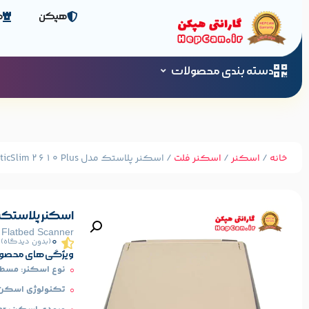
هپکن
ص
دسته بندی محصولات
خانه
/
اسکنر
/
اسکنر فلت
/ اسکنر پلاستک مدل OpticSlim 2610 Plus
اسکنر پلاستک مدل  2610 Plus
s Flatbed Scanner
0
(بدون دیدگاه)
ویژگی های محصو
نوع اسکنر: مسطح (atbed
تکنولوژی اسکن: IS