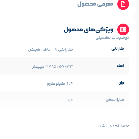
معرفی محصول
ویژگی‌های محصول
توضیحات تکمیلی
گارانتی
گارانتی 18 ماهه هپکن
ابعاد
378x257x33 میلیمتر
وزن
1.4 کیلوگرم
سایز اسکن
A4
تکنولوژی اسکن
Contact Image Sensor (CIS)
مشاهده بیشتر
رزولوشن اپتیکال (dpi)
1200dpi