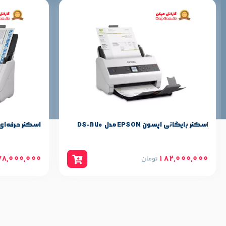
اسکنر بایگانی اپسون EPSON مدل DS-870
اسکنر حرفه‌ای اس
78,000,000
182,000,000
تومان