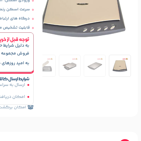
ورودی اسکن: A4، Letter،
سرعت اسکن رنگی: 15 ثانیه برای 
درگاه های ارتباط
قابلیت تشخیص متن 
توجه قبل از خری
به دلیل شرایط ح
فروش مجموعه ه
به امید روزهای ب
شرایط ارسال کالا
ارسال به سرا
امکان دریافت
امکان برگشت کا