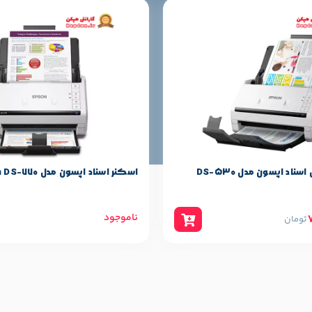
ناد اپسون مدل DS-530
اسکنر اسناد اپسون مدل Epson DS-770
ناموجود
تومان