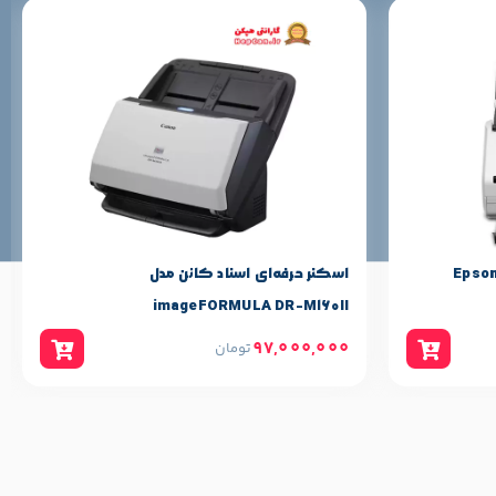
اسکنر حرفه‌‌ای اسناد کانن مدل
imageFORMULA DR-M160II
97,000,000
تومان