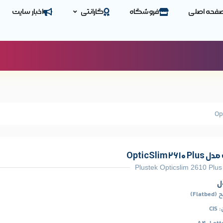
فحه اصلی
فروشگاه
گارانتی
اخبار سایت
OpticSlim
Plustek Opticslim 2610 Plu
ل
Fl)
C