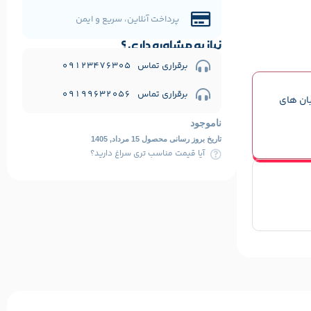
پرداخت آنلاین، سریع و ایمن
نیاز به مشاوره داری ؟
برقراری تماس 09123476305
برقراری تماس 09199632056
بان های
ناموجود
تاریخ بروز رسانی محصول 15 مرداد, 1405
آیا قیمت مناسب تری سراغ دارید؟