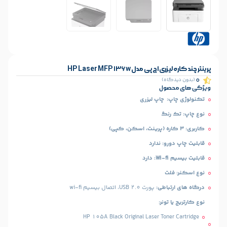
مدل HP Laser MFP 136w
)
ل
اپ لیزری
گ
 ندارد
طی:
پورت USB 2.0، اتصال بیسیم wi-fi
ر:
HP 105A Black Original Laser To