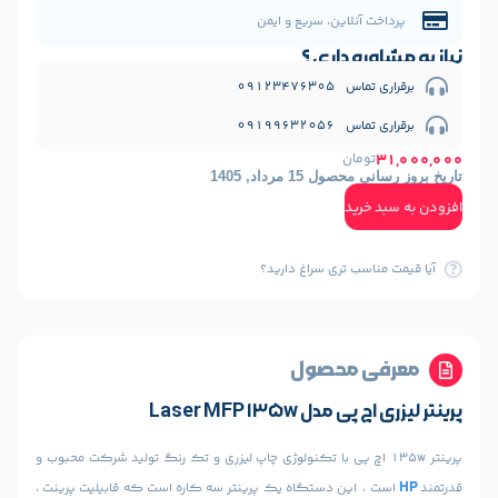
نلاین، سریع و ایمن
 داری ؟
09123476
09199632
مان
1 مرداد, 1405
ید
ب تری سراغ دارید؟
 محصول
Laser MFP 135w
 135w اچ پی با تکنولوژی چاپ لیزری و تک رنگ تولید شرکت محبوب و
این دستگاه یک پرینتر سه کاره است که قابیلیت پرینت ،