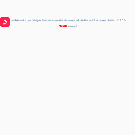
با نشان
مسیریابی
با Waze
حقوق مادی و معنوی این وبسایت متعلق به شرکت هپکن می باشد.طراحی و
توسعه
MBWD