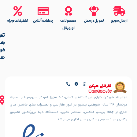
یل در محل
محصولات
پرداخت آنلاین
تخفیفات ویژه
اورجینال
تماس
شرکت
با
هپکن
آدرس
فروشگاه
ما
هپکن
تهران،
آدرس
ایرانشهر
فروشگاه
شمالی،
کالیس
کوچه
تهران،
دهقانی
ایرانشهر
نیا
شمالی، بعد
ای فروشگاه و تعمیرگاه مجهز (مرکز سرویس) با سابقه
(خسرو
از چهارراه
36 ساله شرکتی پیشرو در امور گارانتی و تعمیرات تمای ماشین های
سابق)
آذرشهر،
ینتر، فکس، اسکنر، کپی، دستگاه دیتا پروژکتور، مانیتور
رو به رو
نبش
مسجد
 ماشین های اداری می باشد
کوچه
الرحمن
سمندریان،
پلاک
پلاک 187
10