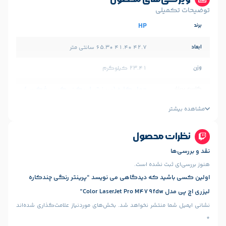
لی
HP
42.7 *41.4 *65.3 سانتی متر
23.41 کیلوگرم
چهار کاره (پرینت، اسکن، کپی، فکس)
چاپ لیزری
رنگی
محصول
A4-A5
 نشده است.
 که دیدگاهی می نویسد “پرینتر رنگی چندکاره
پورت USB 2.0
شبکه بی سیم Wi-Fi
,
منتشر نخواهد شد.
بخش‌های موردنیاز علامت‌گذاری شده‌اند
دارد