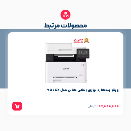
۵۱۲ NAND Flash،۵۱۲ DRAM مگابایت
ADF, Flatbed ( تخت ), رزولوشن اپتیکال اسکنر
محصولات مرتبط
600 × 600 dpi رنگی – 1200 × 1200 dpi
سیاه‌وسفیدv, قابلیت تشخیص متن OCR دارد, عمق
اسکن رنگی 24 bit, تکنولوژی اسکن : CIS,
سرعت اسکن تا ۲۹ برگ سیاه و سفید، تا ۲۰ برگ
رنگی
سرعت چاپ رنگی تا ۲۷ برگ در دقیقه, بزرگنمایی
کپی ۲۵ تا ۴۰۰ درصد, حداکثر تعداد کپی Multi
Copy 99, رزولوشن کپی :600*600 dpi, سرعت
چاپ سیاه و سفید: تا ۲۷ برگ در دقیقه
سرعت فکس : ۳۳.۶ kbps/۳ ثانیه برای هر برگ,
یزری رنگی کانن مدل 657CX
پرینتر چندکاره لیزری رنگی کان
شماره گیر خودکار ندارد, گوشی تلفن: ندارد
رزولوشن فکس: 300×300 dpi, حافظه فکس : تا
۴۰۰ برگ A۴ برگ برگ
125,000,000
ومان
تومان
زبان چاپ: HP PCL 6, HP PCL 5e, HP postscript
level 3 emulation, PDF, URF, Native Office, PWG
Raster
نوع نمایشگر: ۴.۳ اینچ تاچ رنگی