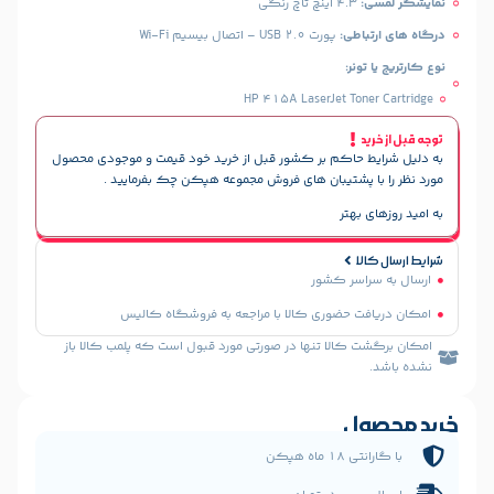
 تاچ رنگی
طی:
پورت USB 2.0 – اتصال بیسیم Wi-Fi
ر:
HP 415A LaserJet To
حاکم بر کشور قبل از خرید خود قیمت و موجودی محصول
پشتیبان های فروش مجموعه هپکن چک بفرمایید .
هتر
سر کشور
 حضوری کالا با مراجعه به فروشگاه کالیس
الا تنها در صورتی مورد قبول است که پلمب کالا باز
ل
 هپکن