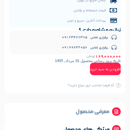
یع در تهران
فانه و رقابتی
نلاین، سریع و ایمن
 داری ؟
09123476
09199632
ومان
1 مرداد, 1405
ید
ب تری سراغ دارید؟
 محصول
‌های محصول