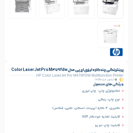
ی مدل Color LaserJet Pro M479fdw
HP Color LaserJet Pro M479FDW Multi
)
ل
اپ لیزری
ار ADF
و