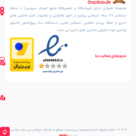
ایرانشهر
نیا
شمالی، بعد
ای فروشگاه و تعمیرگاه مجهز (مرکز سرویس) با سابقه
(خسرو
از چهارراه
36 ساله شرکتی پیشرو در امور گارانتی و تعمیرات تمای ماشین های
سابق)
آذرشهر،
ینتر، فکس، اسکنر، کپی، دستگاه دیتا پروژکتور، مانیتور
رو به رو
نبش
مسجد
 ماشین های اداری می باشد
کوچه
الرحمن
سمندریان،
پلاک
پلاک 187
10
مسیریابی
تلفن های تماس
طبقه
ما
مسیریابی
02188842888
اول
با
02188835800
واحد 2
02188316507
گوگل
مسیریابی
مپ
مسیریابی
با
گوگل
مپ
مسیریابی
با نشان
مسیریابی
با Waze
حقوق مادی و معنوی این وبسایت متعلق به شرکت هپکن می باشد.طراحی و