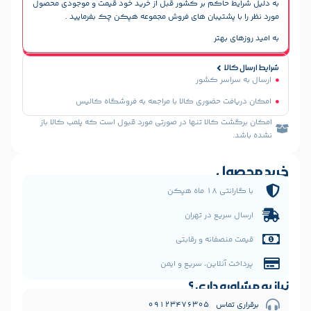
حاکم بر کشور قبل از خرید خود قیمت و موجودی محصول
پشتیبان های فروش مجموعه هپکن چک بفرمایید .
هتر
سر کشور
 حضوری کالا با مراجعه به فروشگاه کالیس
الا تنها در صورتی مورد قبول است که پلمب کالا باز
ل
 هپکن
یع در تهران
فانه و رقابتی
نلاین، سریع و ایمن
 داری ؟
09123476