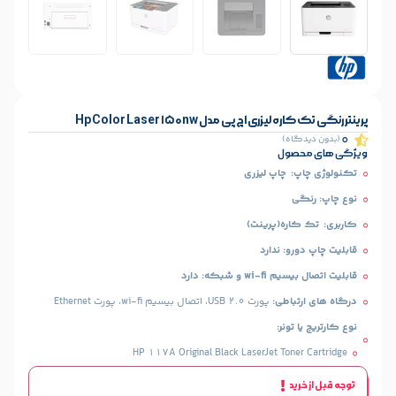
چ پی مدل Hp Color Laser 150nw
)
ل
اپ لیزری
ه(پرینت)
 ندارد
که: دارد
طی:
پورت USB 2.0، اتصال بیسیم wi-fi، پورت Ethernet
ر:
HP 117A Original Black LaserJet To