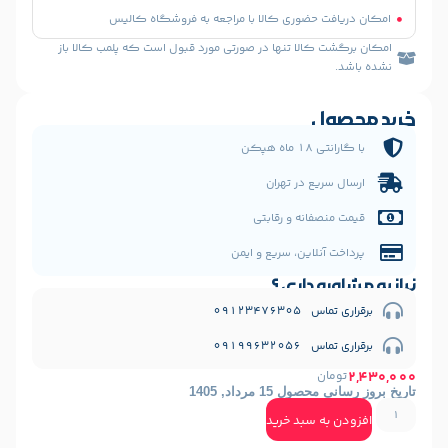
 حضوری کالا با مراجعه به فروشگاه کالیس
الا تنها در صورتی مورد قبول است که پلمب کالا باز
ل
 هپکن
یع در تهران
فانه و رقابتی
نلاین، سریع و ایمن
 داری ؟
09123476
09199632
ن
1 مرداد, 1405
ه سبد خرید