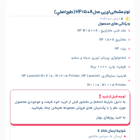
طرح اصلي)
)
ل
HP 
 لیزری سیاه و سفید
قابلیت سازگاری: HP LaserJet M141a , M141w Printer, HP LaserJet
M111a ,
حاکم بر کشور قبل از خرید خود قیمت و موجودی محصول
پشتیبان های فروش مجموعه هپکن چک بفرمایید .
هتر
سر کشور