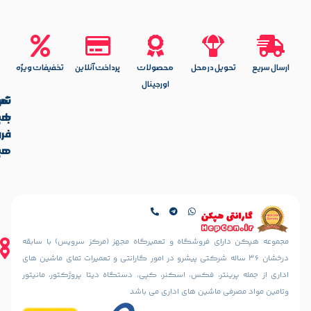
یل در محل
محصولات
پرداخت آنلاین
تخفیفات ویژه
اورجینال
تماس
شرکت
با
هپکن
آدرس
فروشگاه
ما
هپکن
تهران،
آدرس
ایرانشهر
فروشگاه
شمالی،
کالیس
کوچه
تهران،
دهقانی
ایرانشهر
نیا
شمالی، بعد
ای فروشگاه و تعمیرگاه مجهز (مرکز سرویس) با سابقه
(خسرو
از چهارراه
36 ساله شرکتی پیشرو در امور گارانتی و تعمیرات تمای ماشین های
سابق)
آذرشهر،
ینتر، فکس، اسکنر، کپی، دستگاه دیتا پروژکتور، مانیتور
رو به رو
نبش
مسجد
 ماشین های اداری می باشد
کوچه
الرحمن
سمندریان،