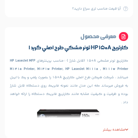
ب تری سراغ دارید؟
 محصول
ینترهای
HP LaserJet MFP
M141a Printer, M141w Printer, HP LaserJet M111a 
ميباشد ، شركت هپكن طرح اصلي كارتريچ 150A را بصورت پلمپ و پک با لیبل
كه اين مدل مانند نمونه فابريك روي دستگاه قابل شارژ
فيت مشابه مانند كارتريچ فابريك دستگاه را ارائه خواهد