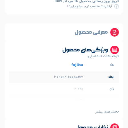
1 مرداد, 1405
ب تری سراغ دارید؟
 محصول
‌های محصول
لی
fujitsu
301x160x158mm
4.2kg
CCD
Charge-Coupled Device (CCD) image sensor
A4
محصول