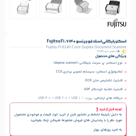
تسو Fujitsu Fi-6140
Fujitsu FI-6140 Color Duplex 
)
ل
انی (duplex scanner)
سیستم تصویر برداری CCD
 OCR
ار ADF
طی:
پورت USB 3.0 / USB 2.0 / USB 1.1
حاکم بر کشور قبل از خرید خود قیمت و موجودی محصول
پشتیبان های فروش مجموعه هپکن چک بفرمایید .
هتر