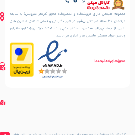
تهران،
دهقانی
ایرانشهر
نیا
شمالی، بعد
ای فروشگاه و تعمیرگاه مجهز (مرکز سرویس) با سابقه
(خسرو
از چهارراه
36 ساله شرکتی پیشرو در امور گارانتی و تعمیرات تمای ماشین های
سابق)
آذرشهر،
ینتر، فکس، اسکنر، کپی، دستگاه دیتا پروژکتور، مانیتور
رو به رو
نبش
مسجد
 ماشین های اداری می باشد
کوچه
الرحمن
سمندریان،
پلاک
پلاک 187
10
مسیریابی
تلفن های تماس
طبقه
ما
مسیریابی
02188842888
اول
با
02188835800
واحد 2
02188316507
گوگل
مسیریابی
مپ
مسیریابی
با
گوگل
مپ
مسیریابی
با نشان
مسیریابی
با Waze
حقوق مادی و معنوی این وبسایت متعلق به شرکت هپکن می باشد.طراحی و