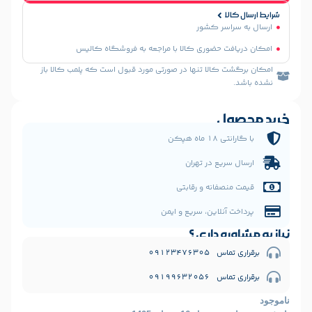
سر کشور
 حضوری کالا با مراجعه به فروشگاه کالیس
الا تنها در صورتی مورد قبول است که پلمب کالا باز
ل
 هپکن
یع در تهران
فانه و رقابتی
نلاین، سریع و ایمن
 داری ؟
09123476
09199632