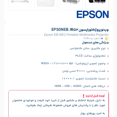
EPSON E
Epson EB-W52 Portable Mult
)
ل
لن کنفرانس
3L
WXGA -1280*800 
: 16000:1
HDMI 
حاکم بر کشور قبل از خرید خود قیمت و موجودی محصول
پشتیبان های فروش مجموعه هپکن چک بفرمایید .
هتر