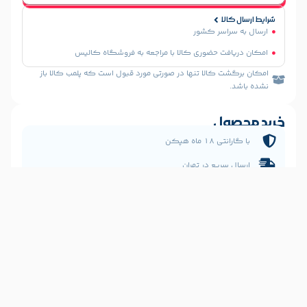
سر کشور
 حضوری کالا با مراجعه به فروشگاه کالیس
الا تنها در صورتی مورد قبول است که پلمب کالا باز
ل
 هپکن
یع در تهران
فانه و رقابتی
نلاین، سریع و ایمن
 داری ؟
09123476
09199632