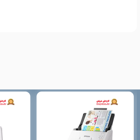
16 بیت ورودی، 8 بیت خروجی
سرعت اسکن رنگی
10 ثانیه به ازای هر برگ
رزولوشن اپتیکال (dpi)
2400×2400
رزولوشن دیجیتال(dpi)
19200×19200
سرعت پیش نمایش
10 ثانیه
ندارد
قابلیت تغذیه خودکار ADF
پورت USB 2.0
درگاه های ارتباطی
ندارد
قابلیت OCR
ندارد
قابلیت اسکن دو رو