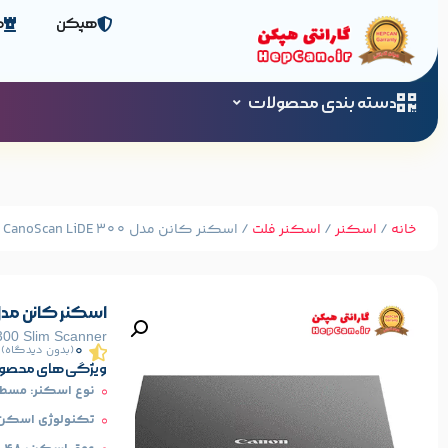
هپکن
ص
دسته بندی محصولات
خانه
/
اسکنر
/
اسکنر فلت
/ اسکنر کانن مدل CanoScan LiDE 300
اسکنر کانن مدل oScan LiDE 300
00 Slim Scanner
0
(بدون دیدگاه)
ویژگی های محصو
نوع اسکنر: مسطح (atbed
تکنولوژی اسکن: IS