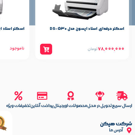
فروشگاه شرکت هپکن انواع اسکنر های فلت ، فلت فیدردار ، پرسرعت بایگ
زمینه انتخاب اسکنر با توجه به نیازها و بودجه مورد نظرتان با شماره 
اسکنر حرفه‌ای اسناد اپسون مدل DS-530
اسکنر اسناد اپسون مد
ناموجود
78,000,000
تومان
ارسال سریع
تحویل در محل
محصولات اورجینال
پرداخت آنلاین
تخفیفات ویژه
شرکت هپکن
آدرس ما