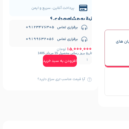
پرداخت آنلاین، سریع و ایمن
نیاز به مشاوره داری ؟
برقراری تماس 09123476305
برقراری تماس 09199632056
بان های
15,000,000
تومان
تاریخ بروز رسانی محصول 15 مرداد, 1405
افزودن به سبد خرید
آیا قیمت مناسب تری سراغ دارید؟