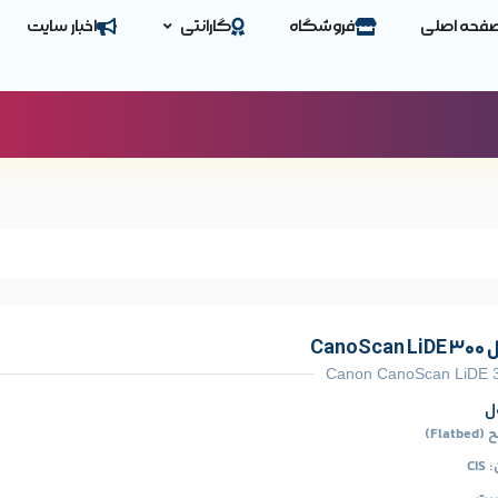
فحه اصلی
فروشگاه
گارانتی
اخبار سایت
Can
Canon CanoScan LiDE 3
ل
Fl)
C