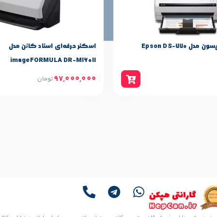
انی را در انواع برندهای موجود دربازار با ارائه گارانتی هجده ماهه به 
فروشگاه تماس بگیرید.
ل Epson DS-770
اسکنر حرفه‌‌ای اسناد کانن مدل
imageFORMULA DR-M160II
97,000,000
تومان