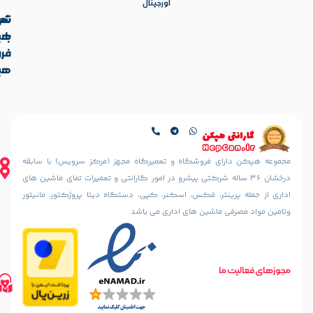
اورجینال
تماس
شرکت
با
هپکن
آدرس
فروشگاه
ما
هپکن
تهران،
آدرس
ایرانشهر
فروشگاه
شمالی،
کالیس
کوچه
تهران،
دهقانی
ایرانشهر
نیا
شمالی، بعد
ای فروشگاه و تعمیرگاه مجهز (مرکز سرویس) با سابقه
(خسرو
از چهارراه
36 ساله شرکتی پیشرو در امور گارانتی و تعمیرات تمای ماشین های
سابق)
آذرشهر،
ینتر، فکس، اسکنر، کپی، دستگاه دیتا پروژکتور، مانیتور
رو به رو
نبش
مسجد
 ماشین های اداری می باشد
کوچه
الرحمن
سمندریان،
پلاک
پلاک 187
10
مسیریابی
تلفن های تماس
طبقه
ما
مسیریابی
02188842888
اول
با
02188835800
واحد 2
02188316507
گوگل
مسیریابی