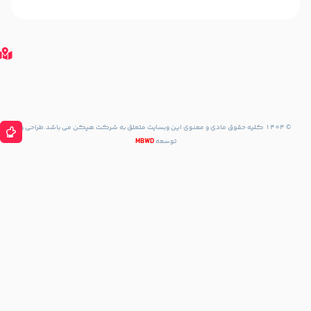
مپ
مسیریابی
با
گوگل
مپ
مسیریابی
با نشان
مسیریابی
با Waze
حقوق مادی و معنوی این وبسایت متعلق به شرکت هپکن می باشد.طراحی و
توسعه
MBWD