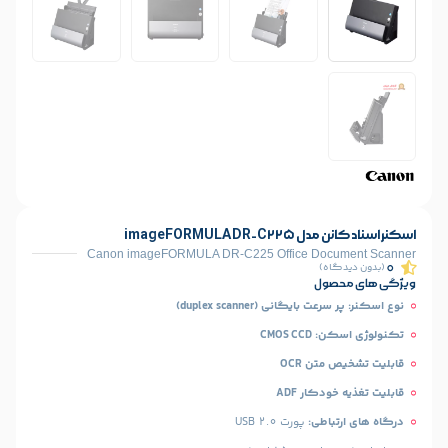
imageFORMU
Canon imageFORMULA DR-C225 Office Do
)
ل
انی (duplex scanner)
CMO
 OCR
ار ADF
طی:
پورت USB 2.0