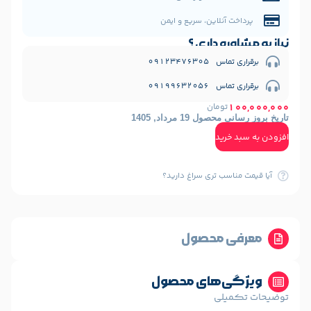
نلاین، سریع و ایمن
 داری ؟
09123476
09199632
ومان
1 مرداد, 1405
ید
ب تری سراغ دارید؟
 محصول
‌های محصول
لی