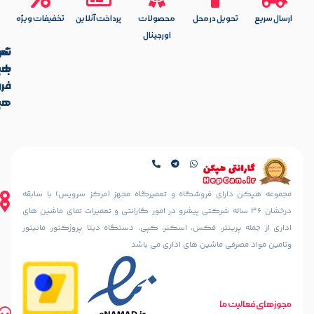
یل در محل
محصولات
پرداخت آنلاین
تخفیفات ویژه
اورجینال
تماس
شرکت
با
هپکن
آدرس
فروشگاه
ما
هپکن
تهران،
آدرس
ایرانشهر
فروشگاه
شمالی،
کالیس
کوچه
تهران،
دهقانی
ایرانشهر
نیا
شمالی، بعد
ای فروشگاه و تعمیرگاه مجهز (مرکز سرویس) با سابقه
(خسرو
از چهارراه
36 ساله شرکتی پیشرو در امور گارانتی و تعمیرات تمای ماشین های
سابق)
آذرشهر،
ینتر، فکس، اسکنر، کپی، دستگاه دیتا پروژکتور، مانیتور
رو به رو
نبش
مسجد
 ماشین های اداری می باشد
کوچه
الرحمن
سمندریان،
پلاک
پلاک 187
10
مسیریابی
تلفن های تماس
طبقه
ما
مسیریابی
02188842888
اول