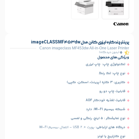
ل imageCLASS MF453dw
Canon imageclass MF453dw All-in-O
)
ل
اپ لیزری
گ
و
ار ADF
طی:
پورت USB 2.0 – اتصال بیسیم Wi-Fi
ر: