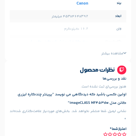
Canon
453x464x392 میلیمتر
16.2 کیلوگرم
سه کاره (پرینت، اسکن، کپی)
چاپ لیزری
تک رنگ
محصول
A4-A5
 نشده است.
 که دیدگاهی می نویسد “پرینتر چندکاره لیزری
پورت USB 2.0
شبکه بی سیم Wi-Fi
,
منتشر نخواهد شد.
بخش‌های موردنیاز علامت‌گذاری شده‌اند
دارد
دارد