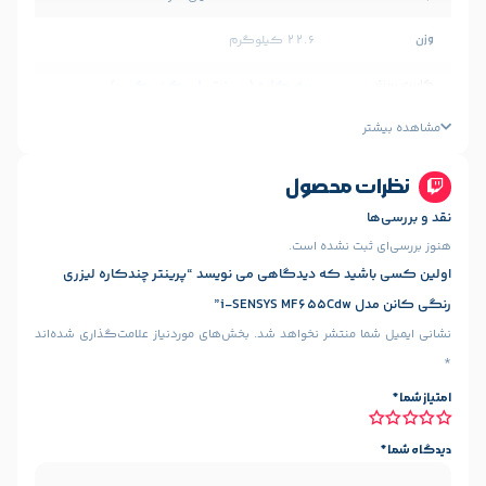
22.6 کیلوگرم
سه کاره (پرینت، اسکن، کپی)
چاپ لیزری
رنگی
محصول
A4-A5
 نشده است.
 که دیدگاهی می نویسد “پرینتر چندکاره لیزری
پورت USB 2.0
شبکه بی سیم Wi-Fi
,
منتشر نخواهد شد.
بخش‌های موردنیاز علامت‌گذاری شده‌اند
دارد
دارد
م wi-
دارد