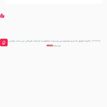
مسیریابی
با
گوگل
مپ
مسیریابی
با نشان
مسیریابی
با Waze
حقوق مادی و معنوی این وبسایت متعلق به شرکت هپکن می باشد.طراحی و
توسعه
MBWD