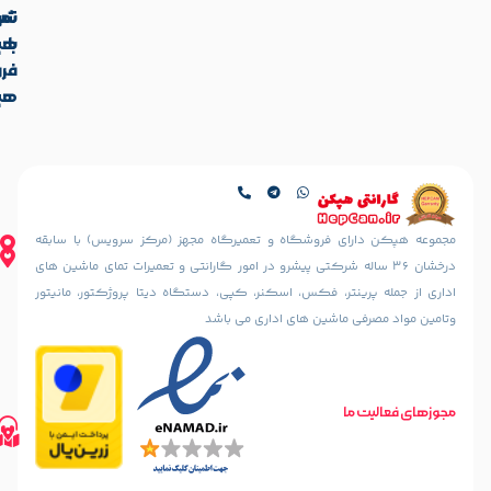
تماس
شرکت
با
هپکن
آدرس
فروشگاه
ما
هپکن
تهران،
آدرس
ایرانشهر
فروشگاه
شمالی،
کالیس
کوچه
تهران،
دهقانی
ایرانشهر
نیا
شمالی، بعد
ای فروشگاه و تعمیرگاه مجهز (مرکز سرویس) با سابقه
(خسرو
از چهارراه
36 ساله شرکتی پیشرو در امور گارانتی و تعمیرات تمای ماشین های
سابق)
آذرشهر،
ینتر، فکس، اسکنر، کپی، دستگاه دیتا پروژکتور، مانیتور
رو به رو
نبش
مسجد
 ماشین های اداری می باشد
کوچه
الرحمن
سمندریان،
پلاک
پلاک 187
10
مسیریابی
تلفن های تماس
طبقه
ما
مسیریابی
02188842888
اول
با
02188835800
واحد 2
02188316507
گوگل
مسیریابی
مپ