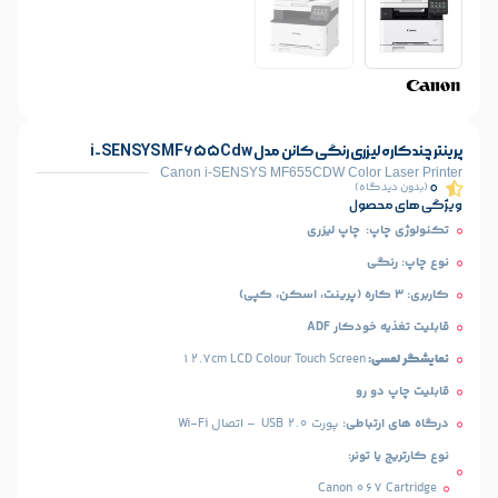
 کانن مدل i-SENSYS MF655Cdw
Canon i-SENSYS MF655CDW Colo
)
ل
اپ لیزری
ار ADF
12.7cm LCD Colour Touch Scree
و
طی:
پورت USB 2.0 – اتصال Wi-Fi
ر:
Canon 0