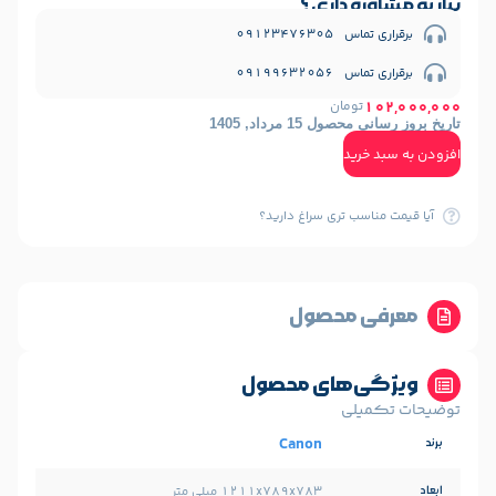
 داری ؟
09123476
09199632
ومان
1 مرداد, 1405
ید
ب تری سراغ دارید؟
 محصول
‌های محصول
لی
Canon
1211x789x783 میلی متر