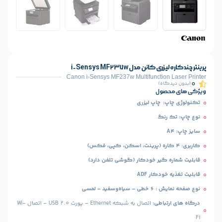
مدل i-Sensys MF237w
Canon i-Sensys MF237w Multifuncti
)
ل
اپ لیزری
گ
یر خودکار (گوشی تلفن دارد)
ار ADF
– لمسی
طی:
اتصال به شبکه Ethernet – پورت USB 2.0 – اتصال Wi-