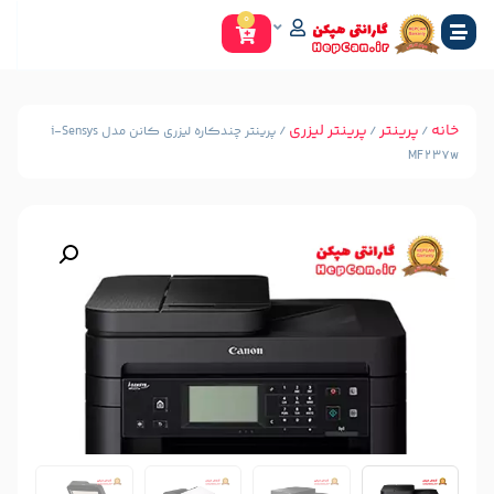
0
ینتر لیزری
/ پرینتر چندکاره لیزری کانن مدل i-Sensys