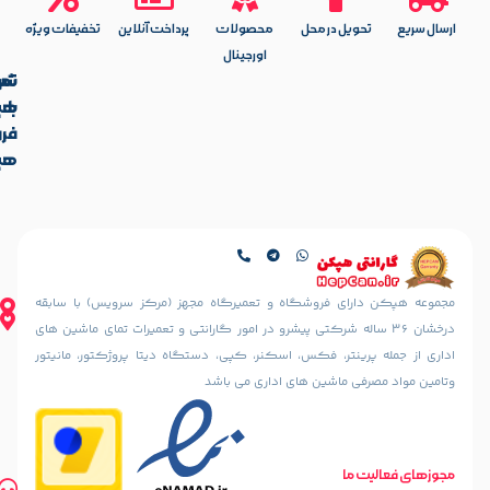
یل در محل
محصولات
پرداخت آنلاین
تخفیفات ویژه
اورجینال
تماس
شرکت
با
هپکن
آدرس
فروشگاه
ما
هپکن
تهران،
آدرس
ایرانشهر
فروشگاه
شمالی،
کالیس
کوچه
تهران،
دهقانی
ایرانشهر
نیا
شمالی، بعد
ای فروشگاه و تعمیرگاه مجهز (مرکز سرویس) با سابقه
(خسرو
از چهارراه
36 ساله شرکتی پیشرو در امور گارانتی و تعمیرات تمای ماشین های
سابق)
آذرشهر،
ینتر، فکس، اسکنر، کپی، دستگاه دیتا پروژکتور، مانیتور
رو به رو
نبش
مسجد
 ماشین های اداری می باشد
کوچه
الرحمن
سمندریان،
پلاک
پلاک 187
10
مسیریابی
تلفن های تماس
طبقه
ما
مسیریابی
02188842888
اول