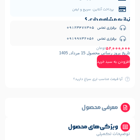
نلاین، سریع و ایمن
 داری ؟
09123476
09199632
مان
1 مرداد, 1405
ید
ب تری سراغ دارید؟
 محصول
‌های محصول
لی