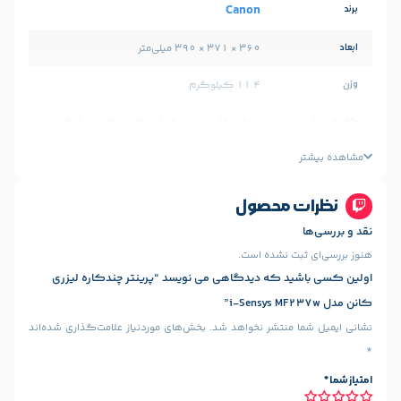
Canon
360 × 371 × 390 میلی‌متر
11.4 کیلوگرم
چهار کاره (پرینت، اسکن، کپی، فکس)
چاپ لیزری
تک رنگ
محصول
A4-A5
 نشده است.
 که دیدگاهی می نویسد “پرینتر چندکاره لیزری
پورت Ethernet
پورت USB 2.0
شبکه بی
,
,
سیم Wi-Fi
منتشر نخواهد شد.
بخش‌های موردنیاز علامت‌گذاری شده‌اند
ندارد
دارد