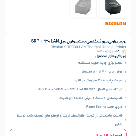
هی بیکسولون مدل SRP-330 LAN
Bixolon SRP330 LAN Thermal
)
ل
حرارت مستقیم
USB 2.0
اه:‌ برش دهنده اتوماتیک
 از فونت، گرافیک، فرمت‌ و لوگو‌های تعریف شده توسط