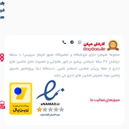
با
هپکن
آدرس
فروشگاه
ما
هپکن
تهران،
آدرس
ایرانشهر
فروشگاه
شمالی،
کالیس
کوچه
تهران،
دهقانی
ایرانشهر
نیا
شمالی، بعد
ای فروشگاه و تعمیرگاه مجهز (مرکز سرویس) با سابقه
(خسرو
از چهارراه
36 ساله شرکتی پیشرو در امور گارانتی و تعمیرات تمای ماشین های
سابق)
آذرشهر،
ینتر، فکس، اسکنر، کپی، دستگاه دیتا پروژکتور، مانیتور
رو به رو
نبش
مسجد
 ماشین های اداری می باشد
کوچه
الرحمن
سمندریان،
پلاک
پلاک 187
10
مسیریابی
تلفن های تماس
طبقه
ما
مسیریابی
02188842888
اول
با
02188835800
واحد 2
02188316507
گوگل
مسیریابی
مپ
مسیریابی
با