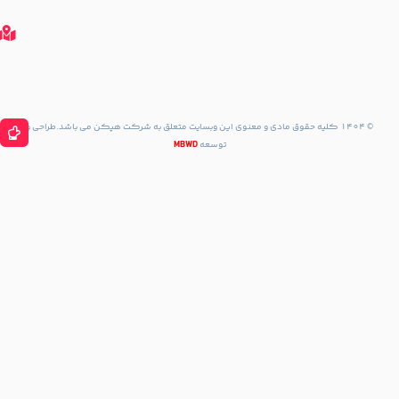
گوگل
مپ
مسیریابی
با نشان
مسیریابی
با Waze
حقوق مادی و معنوی این وبسایت متعلق به شرکت هپکن می باشد.طراحی و
توسعه
MBWD