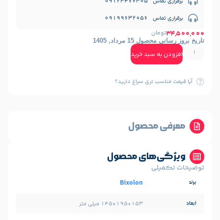
09123476
09199632
مان
1 مرداد, 1405
ه سبد خرید
ب تری سراغ دارید؟
 محصول
‌های محصول
لی
Bixolon
153*195*145 میلی متر