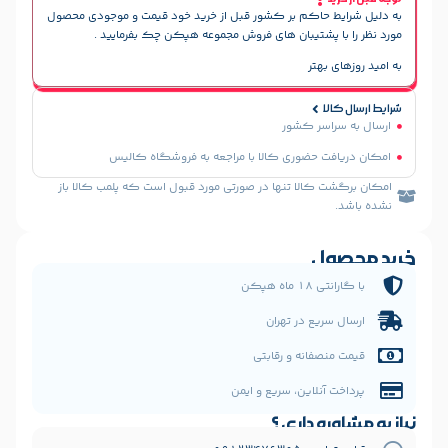
حاکم بر کشور قبل از خرید خود قیمت و موجودی محصول
پشتیبان های فروش مجموعه هپکن چک بفرمایید .
هتر
سر کشور
 حضوری کالا با مراجعه به فروشگاه کالیس
الا تنها در صورتی مورد قبول است که پلمب کالا باز
ل
 هپکن
یع در تهران
فانه و رقابتی
نلاین، سریع و ایمن
 داری ؟