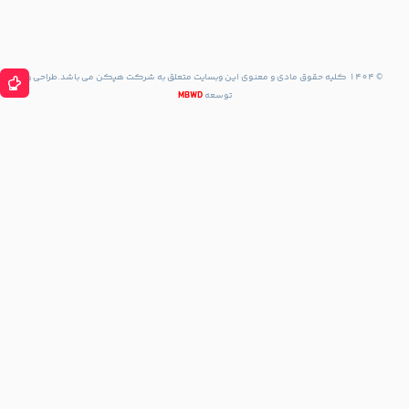
مسیریابی
با نشان
مسیریابی
با Waze
حقوق مادی و معنوی این وبسایت متعلق به شرکت هپکن می باشد.طراحی و
توسعه
MBWD