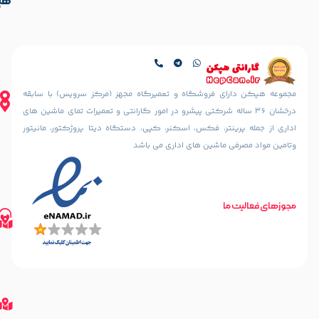
هپکن
تهران،
آدرس
ایرانشهر
فروشگاه
شمالی،
کالیس
کوچه
تهران،
دهقانی
ایرانشهر
نیا
شمالی، بعد
ای فروشگاه و تعمیرگاه مجهز (مرکز سرویس) با سابقه
(خسرو
از چهارراه
36 ساله شرکتی پیشرو در امور گارانتی و تعمیرات تمای ماشین های
سابق)
آذرشهر،
ینتر، فکس، اسکنر، کپی، دستگاه دیتا پروژکتور، مانیتور
رو به رو
نبش
مسجد
 ماشین های اداری می باشد
کوچه
الرحمن
سمندریان،
پلاک
پلاک 187
10
مسیریابی
تلفن های تماس
طبقه
ما
مسیریابی
02188842888
اول
با
02188835800
واحد 2
02188316507
گوگل
مسیریابی
مپ
مسیریابی
با
گوگل
مپ