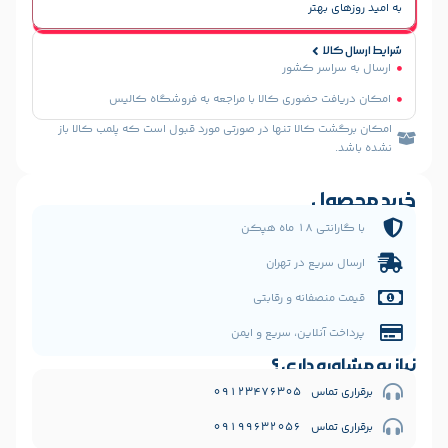
هتر
سر کشور
 حضوری کالا با مراجعه به فروشگاه کالیس
الا تنها در صورتی مورد قبول است که پلمب کالا باز
ل
 هپکن
یع در تهران
فانه و رقابتی
نلاین، سریع و ایمن
 داری ؟
09123476
09199632