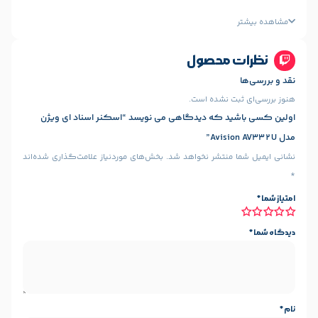
A4
قابلیت اسکن کارت شناسایی و یا کارت های
محصول
بانکی تا ضخامت ۱.۲۵ میلیمتر
24bit (external), 48-bit (internal)
 نشده است.
 که دیدگاهی می نویسد “اسکنر اسناد ای ویژن
ه
۴۰برگ
منتشر نخواهد شد.
بخش‌های موردنیاز علامت‌گذاری شده‌اند
۸۰برگ
۱۲۰۰ dpi
دارد
دارد
و