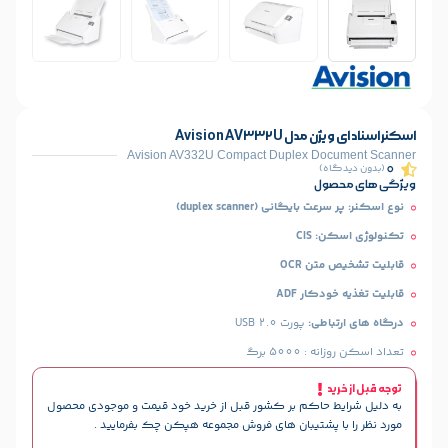
Avision AV33
Avision AV332U Compact Duplex D
)
ل
انی (duplex scanner)
CI
 OCR
ار ADF
طی:
پورت USB 2.0
۵۰ برگ
حاکم بر کشور قبل از خرید خود قیمت و موجودی محصول
پشتیبان های فروش مجموعه هپکن چک بفرمایید .