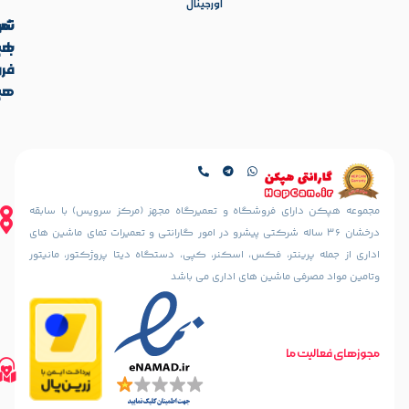
اورجینال
تماس
شرکت
با
هپکن
آدرس
فروشگاه
ما
هپکن
تهران،
آدرس
ایرانشهر
فروشگاه
شمالی،
کالیس
کوچه
تهران،
دهقانی
ایرانشهر
نیا
شمالی، بعد
ای فروشگاه و تعمیرگاه مجهز (مرکز سرویس) با سابقه
(خسرو
از چهارراه
36 ساله شرکتی پیشرو در امور گارانتی و تعمیرات تمای ماشین های
سابق)
آذرشهر،
ینتر، فکس، اسکنر، کپی، دستگاه دیتا پروژکتور، مانیتور
رو به رو
نبش
مسجد
 ماشین های اداری می باشد
کوچه
الرحمن
سمندریان،
پلاک
پلاک 187
10
مسیریابی
تلفن های تماس
طبقه
ما
مسیریابی
02188842888
اول
با
02188835800
واحد 2
02188316507
گوگل
مسیریابی