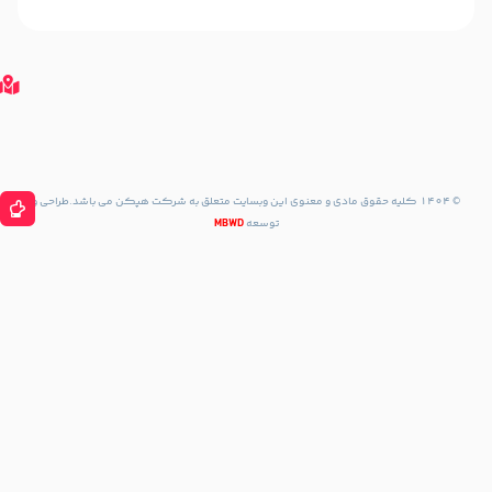
مپ
مسیریابی
با
گوگل
مپ
مسیریابی
با نشان
مسیریابی
با Waze
حقوق مادی و معنوی این وبسایت متعلق به شرکت هپکن می باشد.طراحی و
توسعه
MBWD