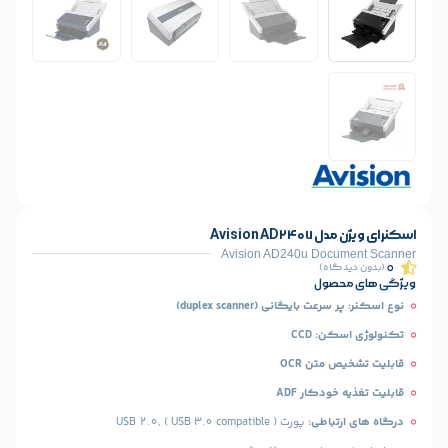
Avis
Avision AD240u D
)
ل
انی (duplex scanner)
CC
 OCR
ار ADF
طی:
پورت USB 2.0, ( USB 3.0 compatible )