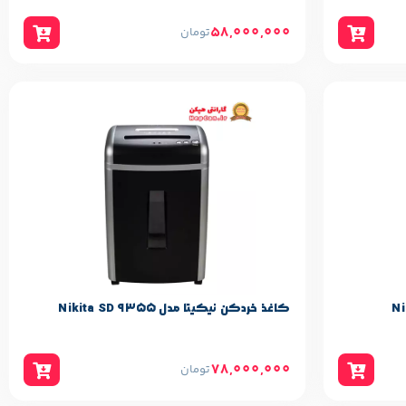
58,000,000
تومان
مشخصات پایه محصول
Nikita
برند:
کاغذ خردکن نیکیتا مدل Nikita SD 9355
78,000,000
تومان