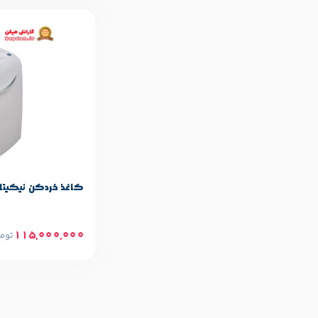
کاغذ خردکن نیکیتا مدل SD 9360
115,000,000
توم