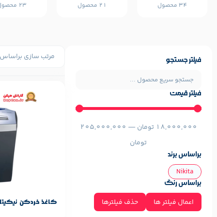
34 محصول
21 محصول
23 محصول
فیلتر جستجو
فیلتر قیمت
مشخصات پایه م
Nikita
برند:
18,000,000
تومان
—
205,000,000
تومان
براساس برند
Nikita
براساس رنگ
اعمال فیلتر ها
حذف فیلترها
کاغذ خردکن نیکیتا مدل  468