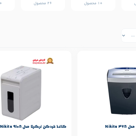
10 محصول
26 محصول
30 
حصول
مشخصات پایه محصول
Nikita
برند:
Nikita
کاغذ خردکن نیکیتا مدل Nikita 9108