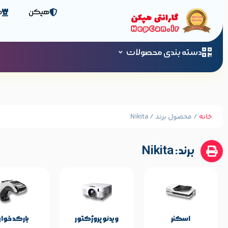
هپکن
ص
دسته بندی محصولات
خانه
/ محصول برند / Nikita
مشخصات پایه م
برند: Nikita
Nikita
برند:
اسکنر
ویدئو پروژکتور
بارکد خوان