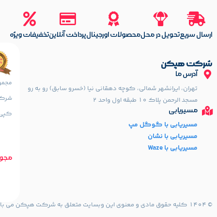
ارسال سریع
تحویل در محل
محصولات اورجینال
پرداخت آنلاین
تخفیفات ویژه
شرکت هپکن
آدرس ما
تهران، ایرانشهر شمالی، کوچه دهقانی نیا (خسرو سابق) رو به رو
شرکتی
مسجد الرحمن پلاک 10 طبقه اول واحد 2
مسیریابی
کپی، 
مسیریابی با گوگل مپ
مسیریابی با نشان
مسیریابی با Waze
مجوز
© 1404 کلیه حقوق مادی و معنوی این وبسایت متعلق به شرکت هپکن می باشد.طراحی و توسعه