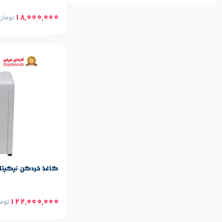
18,000,000
تومان
مشخصات پایه م
Nikita
برند:
کاغذ خردکن نیکیتا مدل  9520
122,000,000
توم