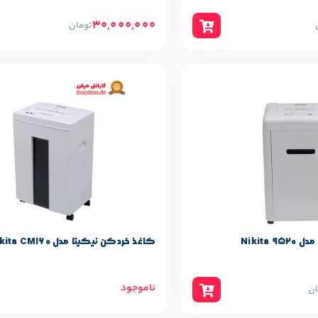
30,000,000
تومان
حصول
مشخصات پایه محصول
Nikita
برند:
Nikita
کاغذ خردکن نیکیتا مدل Nikita CM160
ناموجود
ان