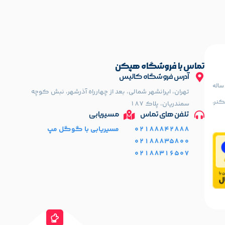
تماس با فروشگاه هپکن
آدرس فروشگاه کالیس
کن دارای فروشگاه و تعمیرگاه مجهز (مرکز سرویس) با سابقه درخشان 36 ساله
تهران، ایرانشهر شمالی، بعد از چهارراه آذرشهر، نبش کوچه
کنر،
سمندریان، پلاک 187
تلفن های تماس
مسیریابی
02188842888
مسیریابی با گوگل مپ
02188835800
02188316507