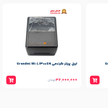
لیبل پرینتر گرندمی Grandmi Mi-L1300SN
32,000,000
تومان