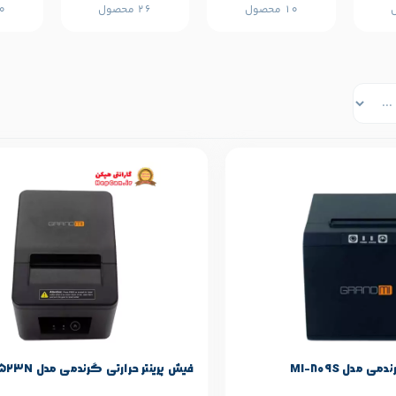
10 محصول
26 محصول
30 
حصول
مشخصات پایه محصول
Grandmi
برند:
 مدل MI-809S
فیش پرینتر حرارتی گرندمی مدل MI-R523N