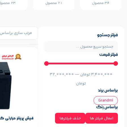
34 محصول
21 محصول
23 محصول
فیلتر جستجو
فیلتر قیمت
مشخصات پایه م
Grandmi
برند:
3,400,000
تومان
—
32,000,000
تومان
براساس برند
Grandmi
براساس رنگ
اعمال فیلتر ها
حذف فیلترها
فیش پرینتر حرارتی گرندمی