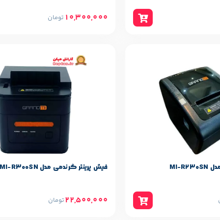
10,300,000
تومان
حصول
مشخصات پایه محصول
Grandmi
برند:
MI-R2
فیش پرینتر گرندمی مدل MI-R300SN
22,500,000
تومان