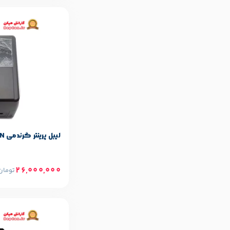
مشخصات پایه م
Grandmi
برند:
لیبل پرینتر گرندمی Grandmi Mi-L1200SN
26,000,000
تومان