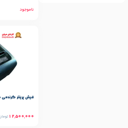
ناموجود
مشخصات پایه م
Grandmi
برند:
فیش پرینتر گرندمی مدل 30SN
12,500,000
تومان