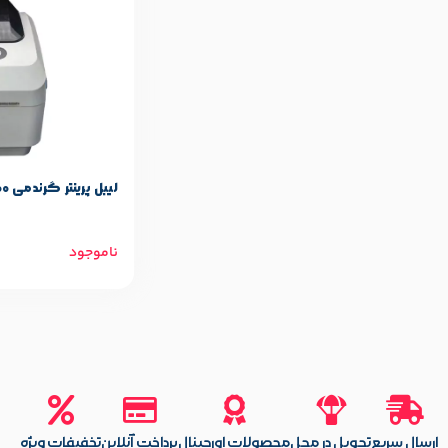
لیبل پرینتر گرندمی Grandmi Mi-L3200
ناموجود
ارسال سریع
تحویل در محل
محصولات اورجینال
پرداخت آنلاین
تخفیفات ویژه