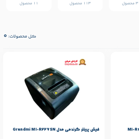
محصول
113 محصول
11 محصول
0
کل محصولات:
مشخصات پایه محصول
Grandmi
برند:
فیش پرینتر گرندمی مدل Grandmi MI-R226SN